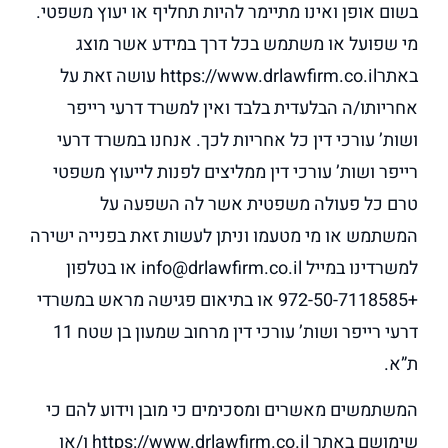
בשום אופן ואינו מתיימר להיות תחליף או יעוץ משפטי.
מי שפועל או משתמש בכל דרך במידע אשר מוצג
באתרhttps://www.drlawfirm.co.il עושה זאת על
אחריותו/ה הבלעדית בלבד ואין למשרד דרעי רייפר
ושות’ עורכי דין כל אחריות לכך. אנחנו במשרד דרעי
רייפר ושות’ עורכי דין ממליצים לפנות לייעוץ משפטי
טרם כל פעולה משפטית אשר לה השפעה על
המשתמש או מי מטעמו וניתן לעשות זאת בפנייה ישירה
למשרדינו במייל info@drlawfirm.co.il או בטלפון
+972-50-7118585 או בתיאום פגישה מראש במשרדי
דרעי רייפר ושות’ עורכי דין מרחוב שמעון בן שטח 11
ת”א.
המשתמשים מאשרים ומסכימים כי מובן וידוע להם כי
שימושם באתר https://www.drlawfirm.co.il ו/או