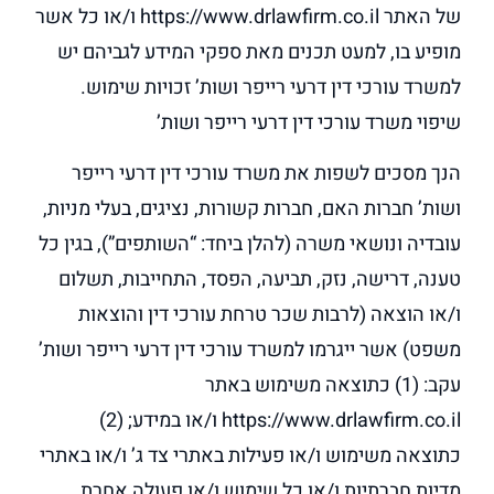
של האתר https://www.drlawfirm.co.il ו/או כל אשר
מופיע בו, למעט תכנים מאת ספקי המידע לגביהם יש
למשרד עורכי דין דרעי רייפר ושות’ זכויות שימוש.
שיפוי משרד עורכי דין דרעי רייפר ושות’
הנך מסכים לשפות את משרד עורכי דין דרעי רייפר
ושות’ חברות האם, חברות קשורות, נציגים, בעלי מניות,
עובדיה ונושאי משרה (להלן ביחד: “השותפים”), בגין כל
טענה, דרישה, נזק, תביעה, הפסד, התחייבות, תשלום
ו/או הוצאה (לרבות שכר טרחת עורכי דין והוצאות
משפט) אשר ייגרמו למשרד עורכי דין דרעי רייפר ושות’
עקב: (1) כתוצאה משימוש באתר
https://www.drlawfirm.co.il ו/או במידע; (2)
כתוצאה משימוש ו/או פעילות באתרי צד ג’ ו/או באתרי
מדיות חברתיות ו/או כל שימוש ו/או פעולה אחרת