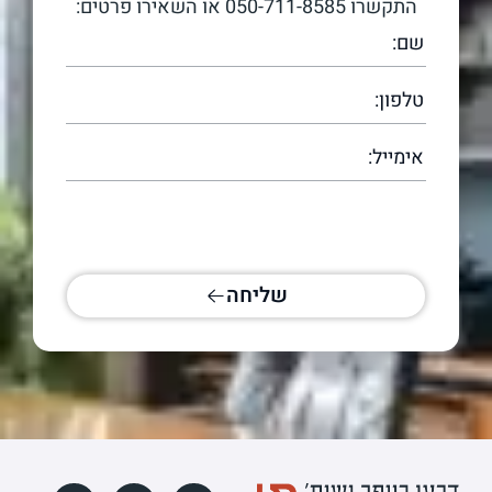
התקשרו
050-711-8585
או השאירו פרטים:
[scallacf7 scallacampid="טופס עמוד
ראשי"]
שליחה