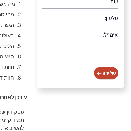
מה משמ
מהי סמ
הגשת ה
פעולות
הליכי 
[scallacf7 scallacampid="טופס
סיוע מ
עמוד ראשי"]
חוות ד
שליחה
חוות ד
עודכן לאחרונה /2025
פסק דין שנ
תמיד קיימת
להשיב את ח