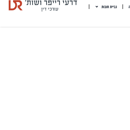
ה
גביית חובות