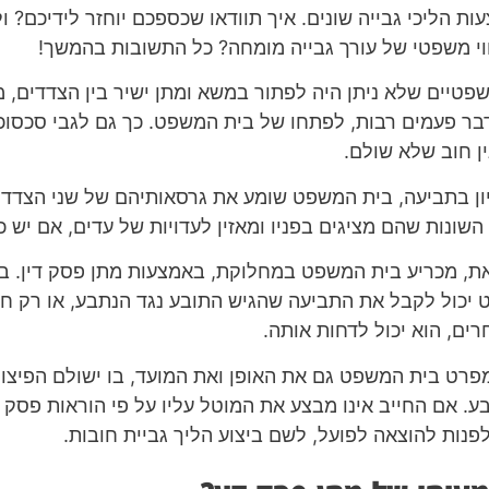
עות הליכי גבייה שונים. איך תוודאו שכספכם יוחזר לידיכם? 
וי משפטי של עורך גבייה מומחה? כל התשובות בהמשך!
פטיים שלא ניתן היה לפתור במשא ומתן ישיר בין הצדדים, מ
בר פעמים רבות, לפתחו של בית המשפט. כך גם לגבי סכסוכ
ין חוב שלא שולם.
ן בתביעה, בית המשפט שומע את גרסאותיהם של שני הצדדי
השונות שהם מציגים בפניו ומאזין לעדויות של עדים, אם יש כ
ת, מכריע בית המשפט במחלוקת, באמצעות מתן פסק דין. בפ
יכול לקבל את התביעה שהגיש התובע נגד הנתבע, או רק ח
ים, הוא יכול לדחות אותה.
פרט בית המשפט גם את האופן ואת המועד, בו ישולם הפיצוי
בע. אם החייב אינו מבצע את המוטל עליו על פי הוראות פסק ה
פנות להוצאה לפועל, לשם ביצוע הליך גביית חובות.