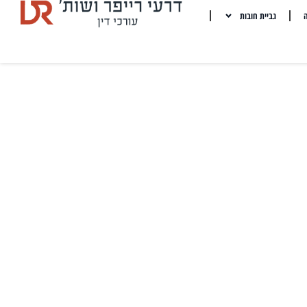
ה
גביית חובות