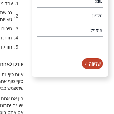
עו”ד מ
רכישת 
טעויות
סיכום
חוות ד
[scallacf7 scallacampid="טופס
חוות ד
עמוד ראשי"]
שליחה
עודכן לאחרונה /2025
איזה כיף זה
סוף סוף אתם
שתשמש כבית
בין אם אתם 
יש גם יתרונו
אם אתם רוצי