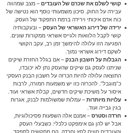
קושי לשלם את שכרם של העובדים
– מצב שמהווה
עבירה על החוק. סיכון משמעותי נוסף הוא נטישה של
כוח אדם איכותי וירידה ברמת התפקוד של העסק.
ירידה של דירוג האשראי של העסק
– ובעקבותיה
קושי לקבל הלוואות ולגייס אשראי ממקורות שונים.
הפגיעה הזו עלולה להימשך זמן רב, עקב הקושי
לשקם דירוג אשראי נמוך.
הגבלות על חשבון הבנק
– אם בגלל החזרת שיקים
שניתנו לעסק גם שיקים שהעסק נתן לא יכובדו,
התוצאה עלולה להיות הכרזה על חשבון הבנק העסקי
כ”מוגבל”. להכרזה כזו יש משמעות חמורה, לרבות
איסור על משיכת שיקים חדשים, קבלת אשראי ועוד.
עלויות מיותרות
– עמלות שמשולמות לבנק, אגרות
בגין גבייה ועוד.
חרדה וסטרס
– אמנם אלה השפעות פסיכולוגיות,
אבל יש להן גם אימפקט כלכלי: כשבעלי העסק
והעובדים חווים לחץ וחרדה, הם מתקשים לתפקד