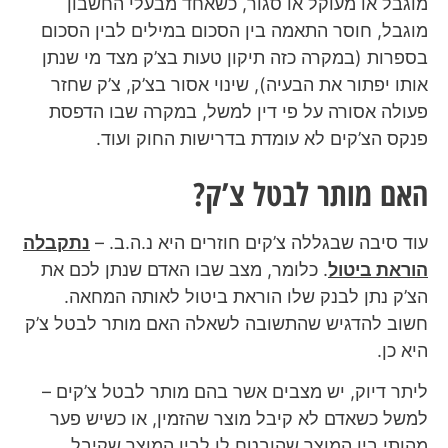
מוגבל או מעוקל או סגור, כשאחד מבעלי החשבון
מוגבל, חוסר התאמה בין הסכום במילים לבין הסכום
בספרות (במקרה כזה תיקון טעות בצ’ק מצד מי שנתן
אותו יפתור את הבעיה), שינוי אסור בצ’ק, צ’ק שחזר
פעולה אסורה על פי דין למשל, במקרה שבו הדפסת
פנקס הצ’קים לא עומדת בדרישות החוק ועוד.
האם מותר לבטל צ’ק?
עוד סיבה שבגללה צ’קים חוזרים היא נ.ה.ב. –
נתקבלה
הוראת ביטול
. כלומר, מצב שבו האדם שנתן לכם את
הצ’ק נתן לבנק שלו הוראת ביטול לאותה המחאה.
חשוב להדגיש שהתשובה לשאלה האם מותר לבטל צ’ק
היא כן.
ליתר דיוק, יש מצבים אשר בהם מותר לבטל צ’קים –
למשל כשאדם לא קיבל מוצר שהזמין, או כשיש פער
מהותי בין המוצר שהובטח לו לבין המוצר שקיבל