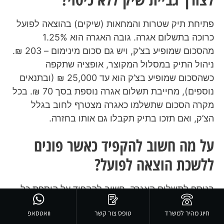
פתיחת תיק שטרות והמחאות (שיקים) בהוצאה לפועל
כרוכה בתשלום אגרה. גובה האגרה הוא 1.25%
מהסכום שמופיע בצ’ק, ויש גם סכום מינימום – 203 ₪.
ניהול התיק במסלול המקוצר, אופציה שתקפה
כשהסכום שמופיע בצ’ק הוא עד 25,000 ₪ (ובתנאים
נוספים), מחייבת תשלום אגרה נוספת בסך 70 ₪. בכל
מקרה הסכום שתשלמו כאגרה מצטרף לחוב בגלל
הצ’ק, ואם תזכו בתיק תקבלו גם אותו בחזרה.
על מה חשוב להקפיד כאשר פונים
ללשכת הוצאה לפועל?
בנוסף לתשלום האגרה, חשוב להקפיד על הוספת כל
המסמכים הנחוצים לצד טופס הבקשה לביצוע שטרות
חיוג מהיר למשרד
טופס צור קשר
וואטסאפ
והמחאות (שמוכר גם כטופס 205).