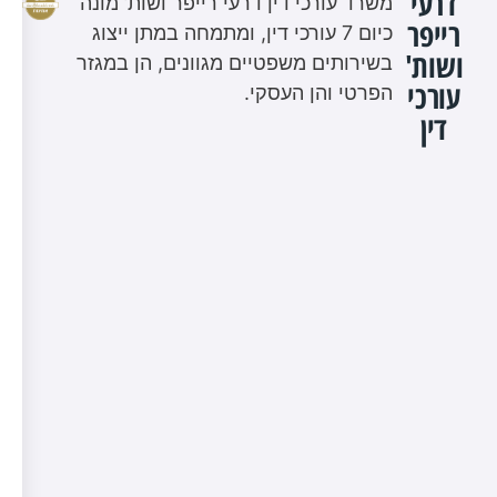
דרעי
משרד עורכי דין דרעי רייפר ושות’ מונה
רייפר
כיום 7 עורכי דין, ומתמחה במתן ייצוג
ושות'
בשירותים משפטיים מגוונים, הן במגזר
עורכי
הפרטי והן העסקי.
דין