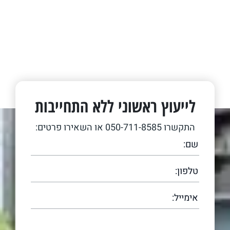
לייעוץ ראשוני ללא התחייבות
התקשרו
050-711-8585
או השאירו פרטים:
[scallacf7 scallacampid="טופס עמוד