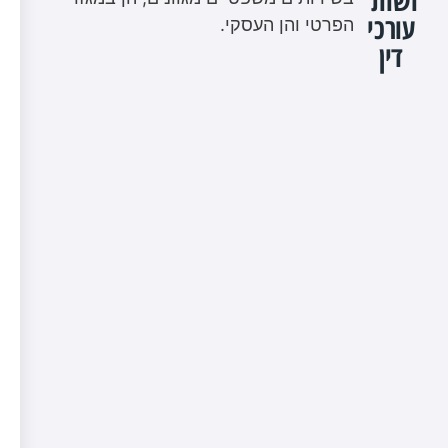
ושות'
עורכי
הפרטי והן העסקי.
דין