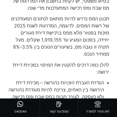
בסיוע משפטי, יש לקחת בחשבון את המדרגות של
מס שבח ומס רכישה המתעדכנות מדי שנה.
תכנון המס נדרש להיות מותאם לנתונים המעודכנים
של רשות המסים. לדוגמה, המדרגות לשנת 2025
מזכות בפטור מלא ממס ברכישת דירת מגורים
יחידה, בסכום המגיע עד 1,919,155 שקלים. מעל
תקרה זו נגבה מס, בשיעורים הנעים בין 3.5%-8%
ממחיר הנכס.
להלן כמה דרכים להקטין את המיסוי במכירת דירת
ירושה:
הגדרת העברת הזכויות כהורשה – מכירת דירת
הירושה בין האחים, צריכה להיות מוגדרת כהורשה
ולא כעסקה, לצורך חבות במס שבח ומס רכישה.
על פי סעיף 4 לחוק מיסוי המקרקעין, העברת
זכויות על מקרקעין במסגרת הורשה, אינה מחויבת
חיוג מהיר למשרד
טופס צור קשר
וואטסאפ