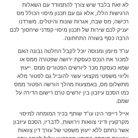
לא זאת בלבד שיש צורך להתמודד עם השאלות
הרגישות הללו, אלא גם עם תכנון מיסוי הכולל מס
רכישה, מס שבח, אגרות שונות והיטלים. משרדנו
יעניק לכם שירות של תכנון מיסוי קפדני שיחסוך לכם
הרבה כסף בשורה התחתונה.
עו”ד מיומן ומנוסה יוכל לקבל החלטה נבונה האם
למכור את הנכס כעסקת ירושה שפטורה ממס או
שמא כעסקת מכר ליורשים הפטורים ממס. ייעוץ
וליווי משפטי מקצועי עשוי להוביל גם לפטור מלא
מתשלום מס, באמצעות מהלך הורשה הפטור ממס
כמו הסכם עיזבון בין יורשים טרם רישום הדירה על
שמם.
אייל רייפר הינו עו”ד שותף בכיר המומחה למיסוי
מקרקעין ודיני צוואות וירושות, לדבריו, הסכם עיזבון
אשר נחתם ללא ייעוץ משפטי של עורך דין צוואות