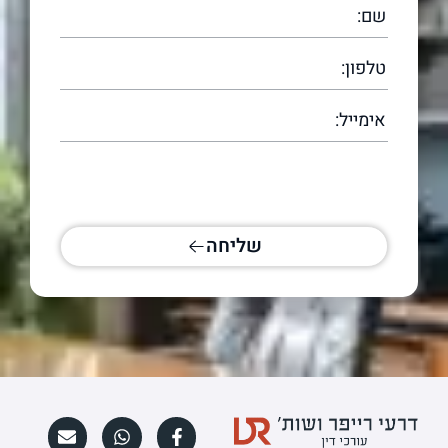
[scallacf7 scallacampid="טופס עמוד
ראשי"]
שליחה