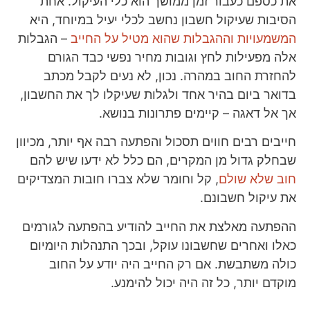
את כספם כעבור זמן ממושך הוא כלי העיקול. אחת
הסיבות שעיקול חשבון נחשב לכלי יעיל במיוחד, היא
המשמעויות וההגבלות שהוא מטיל על החייב
– הגבלות
אלה מפעילות לחץ וגובות מחיר נפשי כבד הגורם
להחזרת החוב במהרה. נכון, לא נעים לקבל מכתב
בדואר ביום בהיר אחד ולגלות שעיקלו לך את החשבון,
אך אל דאגה – קיימים פתרונות בנושא.
חייבים רבים חווים תסכול והפתעה רבה אף יותר, מכיוון
שבחלק גדול מן המקרים, הם כלל לא ידעו שיש להם
חוב שלא שולם
, קל וחומר שלא צברו חובות המצדיקים
את עיקול חשבונם.
ההפתעה מאלצת את החייב להודיע בהפתעה לגורמים
כאלו ואחרים שחשבונו עוקל, ובכך התנהלות היומיום
כולה משתבשת. אם רק החייב היה יודע על החוב
מוקדם יותר, כל זה היה יכול להימנע.