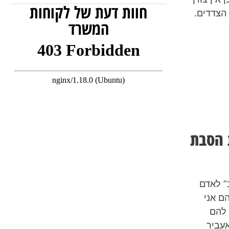
חוות דעת של לקוחות
ני הצדדים.
המשרד
ת הסבת
” לאדם
ם אני
 להם
אעביר