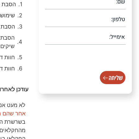
הסבת שי
שימוש 
הסבת ש
הסבת ש
שיקים?
[scallacf7 scallacampid="טופס
חוות ד
עמוד ראשי"]
חוות ד
שליחה
עודכן לאחרונה /2025
לא מעט אנ
אחר שהם חי
בשרשרת העב
מהחקלאים, 
החקלאי בוצ