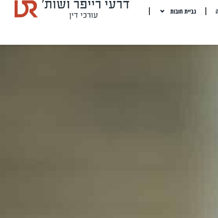
ה
גביית חובות