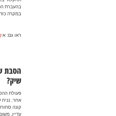
במקרה כזה 
ראו גם: א
יך
הסבת שי
שיק?
פעולת ההסב
אחר. נניח 
קונה סחורה
עדיין, משו