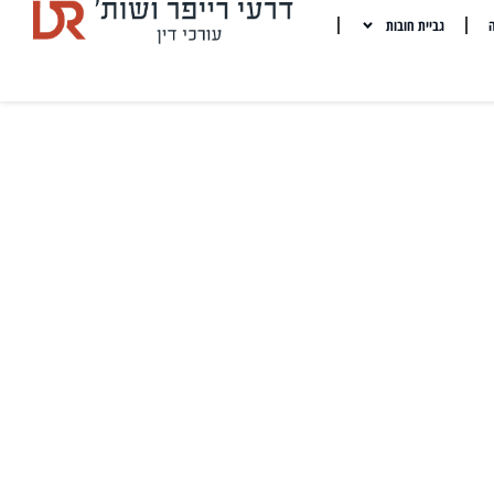
ה
גביית חובות