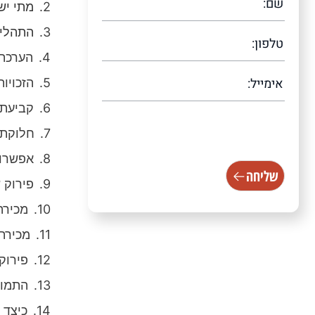
מתי יש
התהליך
הערכת 
הזכויו
קביעת 
[scallacf7 scallacampid="טופס
חלוקת 
עמוד ראשי"]
אפשרוי
שליחה
פירוק 
מכירה
מכירת
פירוק
התמוד
כיצד 