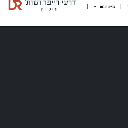
ה
גביית חובות