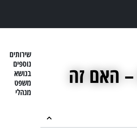
שירותים
נוספים
– האם זה
בנושא
משפט
מנהלי
הסדרת
מעמד
עתירה
מנהלית