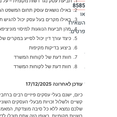
תביעת עסק נגד רשות מקומית – על מ
8585
באילו נושאים עוסק תחום המשפט המנ
או
באילו מקרים בעל עסק יכול להגיש ת
השאירו
מהן תביעות הנוגעות למיסוי מוניציפא
פרטים:
כיצד עורך דין יכול לסייע במקרים של
ביצוע בדיקות מקיפות
חוות דעת של לקוחות המשרד
חוות דעת של לקוחות המשרד
עודכן לאחרונה 17/12/2025
[scallacf7
כיום, ישנם בעלי עסקים פיזיים רבים ברחב
scallacampid="טופס
קשיים ולשלול זכויות מבעלי העסקים השונ
עמוד
שלכם נמצא ללא כל סיבה מוצדקת, המאמר
ראשי"]
רשויות מקומיות, באופן הזה אתם תוכלו 