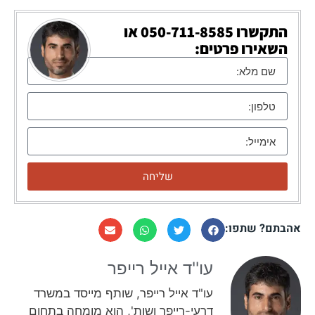
התקשרו
050-711-8585
או
השאירו פרטים:
שליחה
אהבתם? שתפו:
עו''ד אייל רייפר​
עו"ד אייל רייפר, שותף מייסד במשרד
דרעי-רייפר ושות', הוא מומחה בתחום