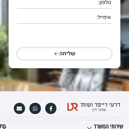
[scallacf7 scallacampid="טופס עמוד
ראשי"]
שליחה
מיד
שירותי המשרד