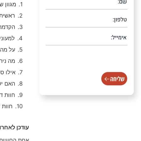
מגוון ש
ראשית,
הקדמה 
למעוני
על מה 
[scallacf7 scallacampid="טופס
מה נית
עמוד ראשי"]
אילו סו
שליחה
האם יש
חוות ד
חוות 
עודכן לאחרונה /2025
אחת החוויות