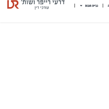
ה
גביית חובות