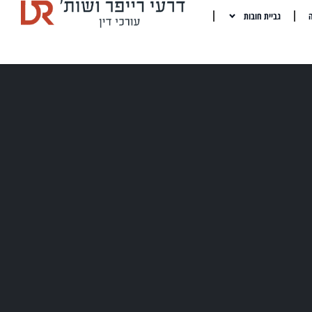
ה
גביית חובות