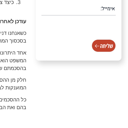
כיצד צ
עודכן לאחרונה /2024
[scallacf7 scallacampid="טופס
עמוד ראשי"]
כשאנחנו דני
בסכסוך המתק
שליחה
אחד היתרונו
המשפט הוא ש
בהסכמתם של
חלק מן ההסד
המוענקות לב
כל ההסכמים 
בהם ואת הבו