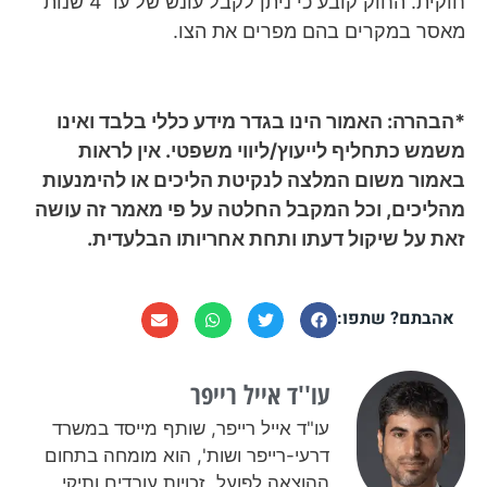
חוקית. החוק קובע כי ניתן לקבל עונש של עד 4 שנות
מאסר במקרים בהם מפרים את הצו.
*הבהרה: האמור הינו בגדר מידע כללי בלבד ואינו
משמש כתחליף לייעוץ/ליווי משפטי. אין לראות
באמור משום המלצה לנקיטת הליכים או להימנעות
מהליכים, וכל המקבל החלטה על פי מאמר זה עושה
זאת על שיקול דעתו ותחת אחריותו הבלעדית.
אהבתם? שתפו:
עו''ד אייל רייפר​
עו"ד אייל רייפר, שותף מייסד במשרד
דרעי-רייפר ושות', הוא מומחה בתחום
ההוצאה לפועל, זכויות עובדים ותיקי