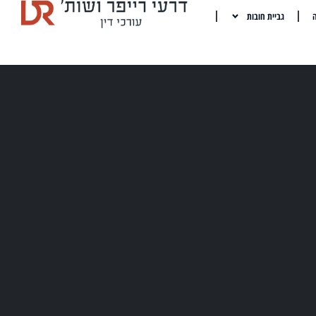
ה
גביית חובות