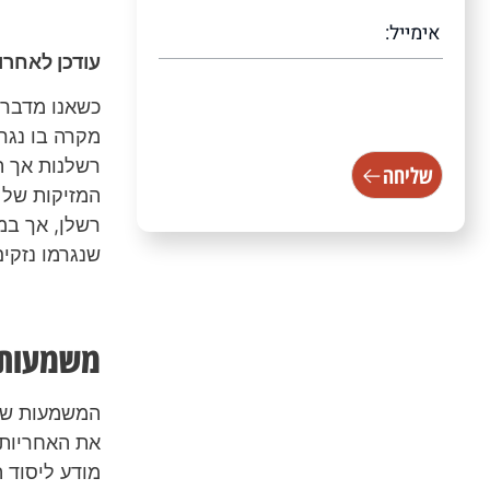
עודכן לאחרונה /2024
[scallacf7 scallacampid="טופס
כשאנו מדברי
עמוד ראשי"]
מקרה בו נגר
רשלנות אך ה
שליחה
המזיקות של 
רשלן, אך במ
שנגרמו נזקי
משמעות 
המשמעות של 
את האחריות.
מודע ליסוד 