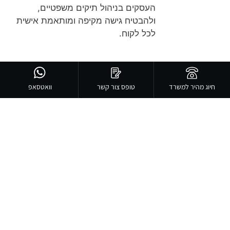
העסקים בניהול תיקים משפטיים,
ולהבטיח גישה מקיפה ומותאמת אישית
לכל לקוח.
שירותים נוספים בנושא נזיקין
ליטיגציה
חיוג מהיר למשרד
טופס צור קשר
וואטסאפ
מטרד ליחיד
תביעת פיצויים לנפגעי תאונות דרכים
טיפול רפואי ללא הסכמה מודעת
רשלנות תאונות עבודה
ליטיגציה קניין רוחני
ליטיגציה וניהול משברים בתחום הסייבר