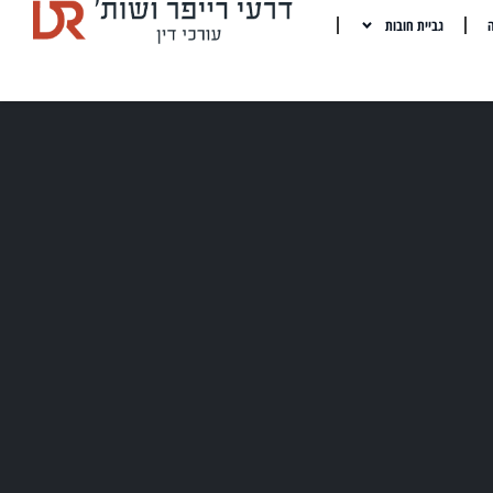
ה
גביית חובות