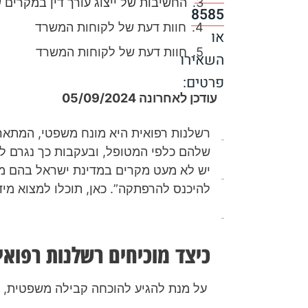
החשיבות של ייצוג עורך דין במקרים 
8585
חוות דעת של לקוחות המשרד
או
חוות דעת של לקוחות המשרד
השאירו
פרטים:
עודכן לאחרונה 05/09/2024
רשלנות רפואית היא מונח משפטי, המתאר
שלהם כלפי המטופל, ובעקבות כך נגרם למ
יש לא מעט מקרים במדינת ישראל בהם מט
להיכנס להרפתקה”. כאן, תוכלו למצוא מיד
[scallacf7
כיצד מוכיחים רשלנות רפואי
scallacampid="טופס
עמוד
על מנת להגיע להוכחה קבילה משפטית, י
ראשי"]