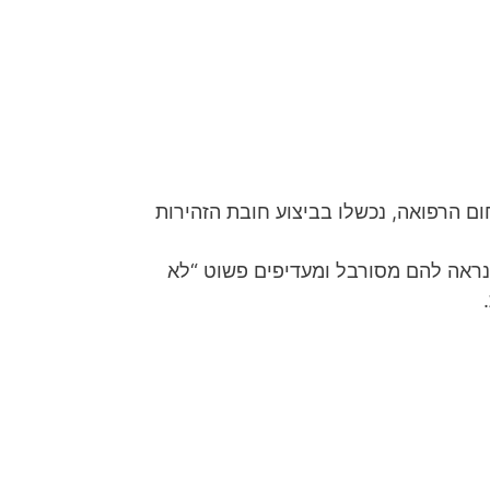
עוולת
גרם
הפרת
חוזה
ניהול
 הרפואה, נכשלו בביצוע חובת הזהירות
משברים
נראה להם מסורבל ומעדיפים פשוט “לא
ליטיגציה
מסחרית
מיזוגים
רכישות