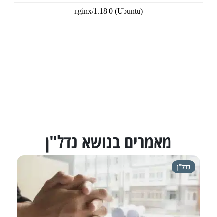
מאמרים בנושא נדל"ן
נדל"ן
נדל