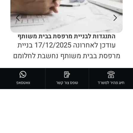
התנגדות לבניית מרפסת בבית משותף
עור
עודכן לאחרונה 17/12/2025 בניית
מרפסת בבית משותף נחשבת לחלומם
דירה
של רבים – אשר רואים במרפסת לא רק
הכ
כשטח נוסף של הדירה, אלא כמקום
לכל המאמרים
מד
חיוג מהיר למשרד
טופס צור קשר
וואטסאפ
המפלט
לייעוץ ראשוני ללא התחייבות